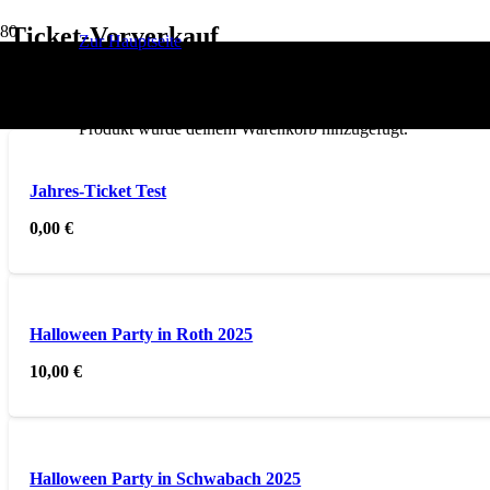
ANGEBOT!
Ticket-Vorverkauf
Zur Hauptseite
Du hast Lust auf abgefahrene Partys mit geilen Acts? In unserem Ti
geschickt.
Produkt
wurde deinem Warenkorb hinzugefügt.
Jahres-Ticket Test
0,00
€
Halloween Party in Roth 2025
10,00
€
Halloween Party in Schwabach 2025