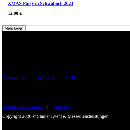
XMAS Party in Schwabach 2023
12,00
€
Mehr laden
Datenschutz
|
Impressum
|
AGB
|
Bezahlung & Versand
|
Widerruf
Copyright 2026 © Stadler Event & Messedienstleistungen