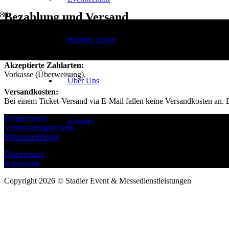
Bezahlung und Versand
Mögliche Versand-Arten:
Bühnen Trailer
Per E-Mail oder auf postalischem Weg.
Akzeptierte Zahlarten:
Vorkasse (Überweisung).
Über Uns
Versandkosten:
Bei einem Ticket-Versand via E-Mail fallen keine Versandkosten an.
Firmenevents
Kontakt
Veranstaltungstechnik
Bühnenanhänger
Datenschutz
Impressum
Copyright 2026 © Stadler Event & Messedienstleistungen