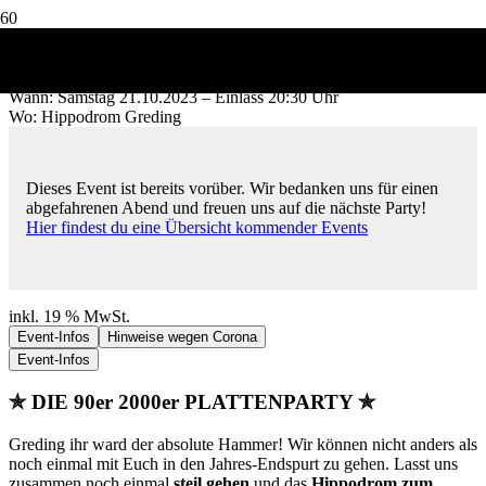
90er 2000er Plattenparty Greding
Produkt
wurde deinem Warenkorb hinzugefügt.
Wann:
Samstag 21.10.2023 – Einlass 20:30 Uhr
Wo:
Hippodrom Greding
Dieses Event ist bereits vorüber. Wir bedanken uns für einen
abgefahrenen Abend und freuen uns auf die nächste Party!
Hier findest du eine Übersicht kommender Events
inkl. 19 % MwSt.
Event-Infos
Hinweise wegen Corona
Event-Infos
✯ DIE 90er 2000er PLATTENPARTY ✯
Greding ihr ward der absolute Hammer! Wir können nicht anders als
noch einmal mit Euch in den Jahres-Endspurt zu gehen. Lasst uns
zusammen noch einmal
steil gehen
und das
Hippodrom zum